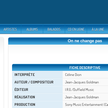
ARTISTES
ALBUMS
BALADOS
CD EN LIGNE
À LA UNE
On ne change pas
FICHE DESCRIPTIVE
INTERPRÈTE
Céline Dion
AUTEUR / COMPOSITEUR
Jean-Jacques Goldman
ÉDITEUR
I.R.G./Duffield Music
RÉALISATION
Jean-Jacques Goldman
PRODUCTION
Sony Music Entertainment (Ca