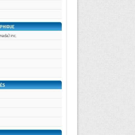
PHIQUE
ada) inc.
ÈS