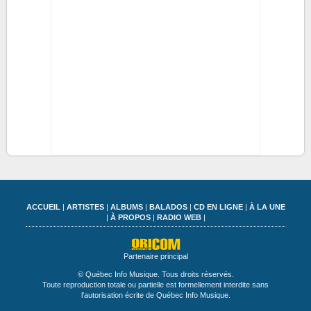
ACCUEIL
|
ARTISTES
|
ALBUMS
|
BALADOS
|
CD EN LIGNE
|
À LA UNE
|
À PROPOS
|
RADIO WEB
|
Partenaire principal
© Québec Info Musique. Tous droits réservés.
Toute reproduction totale ou partielle est formellement interdite sans
l'autorisation écrite de Québec Info Musique.