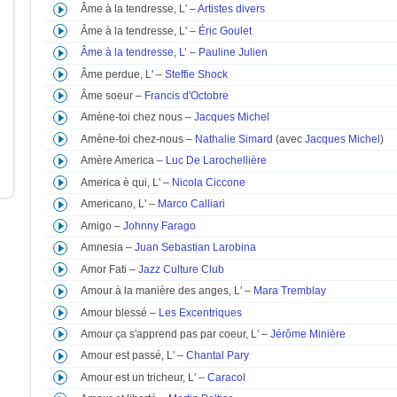
Âme à la tendresse, L' –
Artistes divers
Âme à la tendresse, L' –
Éric Goulet
Âme à la tendresse, L’
–
Pauline Julien
Âme perdue, L' –
Steffie Shock
Âme soeur –
Francis d'Octobre
Amène-toi chez nous –
Jacques Michel
Amène-toi chez-nous –
Nathalie Simard
(avec
Jacques Michel
)
Amère America –
Luc De Larochellière
America è qui, L' –
Nicola Ciccone
Americano, L' –
Marco Calliari
Amigo –
Johnny Farago
Amnesia –
Juan Sebastian Larobina
Amor Fati –
Jazz Culture Club
Amour à la manière des anges, L' –
Mara Tremblay
Amour blessé –
Les Excentriques
Amour ça s'apprend pas par coeur, L' –
Jérôme Minière
Amour est passé, L' –
Chantal Pary
Amour est un tricheur, L' –
Caracol