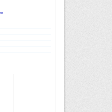
'or
r