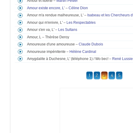
Amour et liberté –
Martin Peltier
Amour existe encore, L’
–
Céline Dion
Amour m'a rendue malheureuse, L' –
Isabeau et les Chercheurs d
Amour qui m'enivre, L' –
Les Respectables
Amour s'en va, L' –
Les Sultans
Amour, L – Thérèse Deroy
Amoureuse d'une amoureuse –
Claude Dubois
Amoureuse impénitente –
Hélène Cardinal
Amygdalite à Duchesne, L' (téléphone 1) / Wo bec! –
René Lussie
1
2
3
4
5