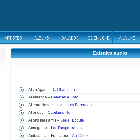
ARTISTES
ALBUMS
BALADOS
CD EN LIGNE
À LA UNE
Extraits audio
Alive Again –
DJ Champion
Allemande –
Geneviève Soly
All You Need is Love –
Les Boréades
Aller où? –
Capitaine Nô
Allons mes amis –
Serre l'Écoute
Amalgame –
Les Respectables
Ambulancier Francoeur –
Aut'Chose